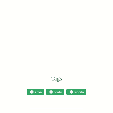
Tags
erba
prato
siccità