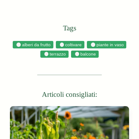
Tags
alberi da frutto
coltivare
piante in vaso
terrazzo
balcone
Articoli consigliati: